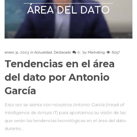
enero 31, 2023
in
Actualidad
,
Destacado
0
by
Marketing
6257
Tendencias en el área
del dato por Antonio
García
Esta vez se sienta con nosotros Antonio García (Head of
Intelligence de Amura IT) para aportarnos su visión de las
que serán las tendencias tecnológicas en el área del dato
durante…