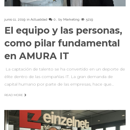
junio 11, 2019
in
Actualidad
0
by
Marketing
5219
El equipo y las personas,
como pilar fundamental
en AMURA IT
La captación de talento se ha convertido en un deporte de
élite dentro de las compañías IT. La gran demanda de
capital humano por parte de las empresas, hace que…
READ MORE