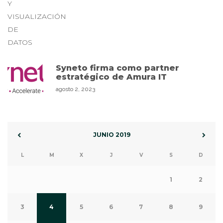
Syneto firma como partner
estratégico de Amura IT
agosto 2, 2023
JUNIO 2019
L
M
X
J
V
S
D
1
2
3
4
5
6
7
8
9