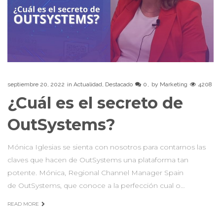
septiembre 20, 2022
in
Actualidad
,
Destacado
0
by
Marketing
4208
¿Cuál es el secreto de
OutSystems?
Mónica Iglesias se sienta con nosotros para contarnos las
claves que hacen de OutSystems una plataforma tan
potente. Mónica, Regional Channel Manager Spain
de OutSystems, que conoce a la perfección cual o…
READ MORE