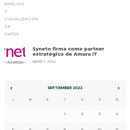
Syneto firma como partner
estratégico de Amura IT
agosto 2, 2023
SEPTIEMBRE 2022
L
M
X
J
V
S
D
1
2
3
4
5
6
7
8
9
10
11