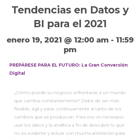
Tendencias en Datos y
BI para el 2021
enero 19, 2021 @ 12:00 am
-
11:59
pm
PREPÁRESE PARA EL FUTURO: La Gran Conversión
Digital
¿Cómo puede su negocio enfrentarse a un mundo
que cambia constantemente? Debe de ser más
flexible, ágil y estar continuamente al tanto de los
cambios que se produzcan. Para eso es necesario
usar los datos y la analítica a fin de descubrir lo que
no es evidente y actuar con mucha antelación para