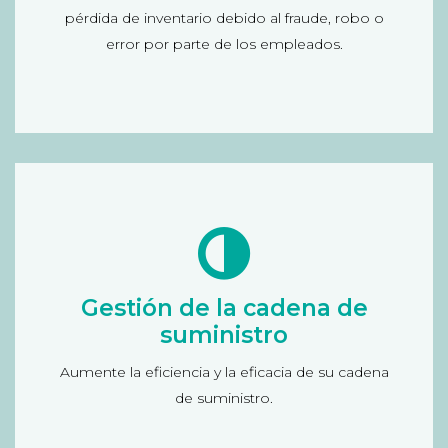
pérdida de inventario debido al fraude, robo o
realizado las transacciones, transacciones con la
error por parte de los empleados.
misma tarjeta),...
Solución para la Gestión de la cadena de
suministro
Gestión de inventario, informes recepción y envío;
Gestión de la cadena de
informe para la gestión y control de proveedores,
suministro
análisis predictivos para anticiparse a la demanda,
Aumente la eficiencia y la eficacia de su cadena
informe sobre los envíos que han salido por
de suministro.
centro de distribución, informe por mercancía...