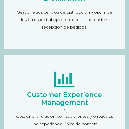
de los trabajos del almacén; gestión del
Flip Box
inventario, cadena de suministro y promociones;
Gestione sus centros de distribución y optimice
análisis de rendimiento por categoría y
los flujos de trabajo de procesos de envío y
productos, previsiones de venta...
recepción de pedidos.
Customer Experience Management
Informe sobre preferencias y hábitos del cliente
(perspectiva 360 grados) tanto online como en
Customer Experience
tienda física, informe de ventas in situ, tarjeta de
Management
fidelización: gestión del cliente e histórico de
Flip Box
compras realizadas; patrones de compra
Gestione la relación con sus clientes y ofrézcales
segmentando por género, zona geográfica,
una experiencia única de compra.
edad…