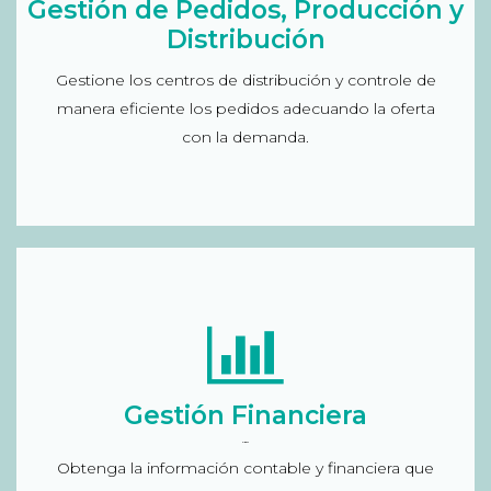
Gestión de Pedidos, Producción y
artículos no vendidas, reposición en caso
Distribución
necesario), de envíos y/o recepción de los
Gestione los centros de distribución y controle de
artículos; seguimiento del absentismo, formación,
manera eficiente los pedidos adecuando la oferta
seguridad y calidad de los trabajos del almacén;
con la demanda.
gestión del inventario...
Solución para la Gestión Financiera
Gestión Financiera
Gestión del rendimiento financiero: de efectivo,
de remesas, seguimiento del ciclo de ingresos,
Flip Box
Obtenga la información contable y financiera que
de pagos…