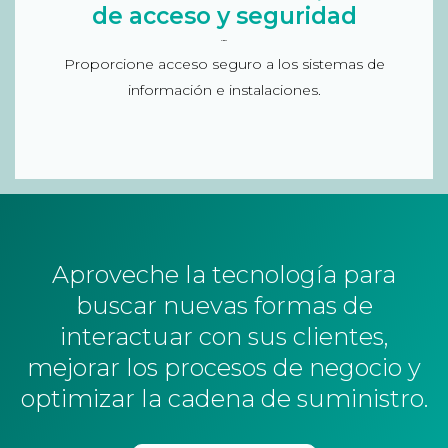
de acceso y seguridad
identidades, contraseñas de un solo uso, sistemas
Flip Box
de autenticación (notificaciones biométricas,
Proporcione acceso seguro a los sistemas de
credenciales, validación en persona…)...
información e instalaciones.
Aproveche la tecnología para
buscar nuevas formas de
interactuar con sus clientes,
mejorar los procesos de negocio y
optimizar la cadena de suministro.