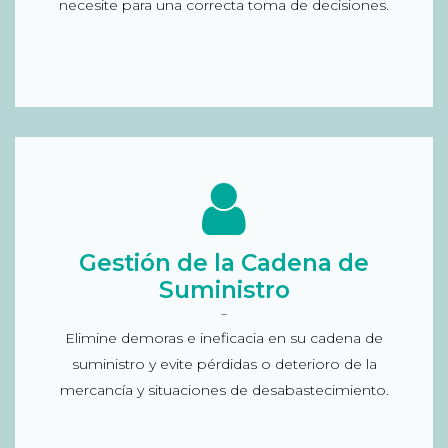
necesite para una correcta toma de decisiones.
Solución para la Gestión de la Cadena de
Suministro
Gestión del ciclo de trabajo en las líneas de
Gestión de la Cadena de
producción, procesos de recepción y envío,
Suministro
costes operativos, gastos de envío, unidades
Flip Box
enviadas, porcentaje de capacidad de camión
Elimine demoras e ineficacia en su cadena de
utilizada, rendimiento del conductor, informes
suministro y evite pérdidas o deterioro de la
para comprobar cuellos de botella, envíos
mercancía y situaciones de desabastecimiento.
urgentes...