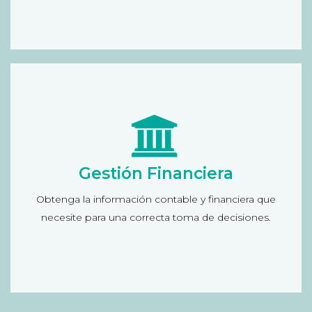
Solución para la Gestión Financiera
Informe del rendimiento financiero: de efectivo,
Gestión Financiera
de remesas, seguimiento del ciclo de ingresos,
Obtenga la información contable y financiera que
de pagos, proveedores…
necesite para una correcta toma de decisiones.