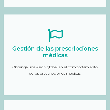
Soluciones para prescripciones médicas
Gestión de las prescripciones
Gestión sobre el total de prescripción (TRx),
médicas
nuevas prescripción (NRx), tendencia
comportamiento de los médicos, competencia,
Flip Box
Obtenga una visión global en el comportamiento
tasas de prescripción por tratamiento realizado...
de las prescripciones médicas.