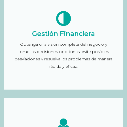
Solución para la Gestión Financiera
Gestión Financiera
Informe del rendimiento financiero: datos de
Obtenga una visión completa del negocio y
facturación, de efectivo, de remesas, seguimiento
tome las decisiones oportunas, evite posibles
del ciclo de ingresos, informe de copagos…
desviaciones y resuelva los problemas de manera
rápida y eficaz.