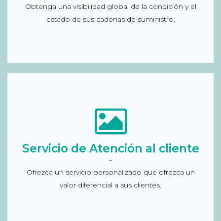
Obtenga una visibilidad global de la condición y el
anticiparse a la demanda, informe sobre los
estado de sus cadenas de suministro.
envíos que han salido por centro de distribución…
Gestión de Servicio de Atención al cliente
Administrar los servicios farmaceúticos desde una
sola aplicación donde proveedores, empleados y
Servicio de Atención al cliente
pacientes estén utilizándola de manera
colaborativa, análisis para la gestión de los pagos
Flip Box
Ofrezca un servicio personalizado que ofrezca un
y generación de informes por cliente, zona
valor diferencial a sus clientes.
geográfica y producto, servicio de copago
farmacéutico…