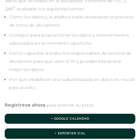
datos que se realiza en la actualidad. Ponentes de IDC y
®
Qlik
analizarán los siguientes temas:
Cómo los datos y la analítica están acelerando el proceso
de toma de decisiones.
Consejos para proporcionar los datos y conocimientos
adecuados en el momento oportuno.
Cómo capacitar a todos los responsables de la toma de
decisiones para que usen el BI y puedan interpretar
mejor los datos.
Por qué establecer una cultura basada en datos es crucial
para el éxito.
Regístrese ahora
para reservar su plaza
+ GOOGLE CALENDAR
+ EXPORTAR ICAL